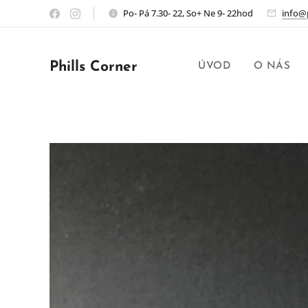
Po- Pá 7.30- 22, So+ Ne 9- 22hod
info@p
Phills Corner
ÚVOD
O NÁS