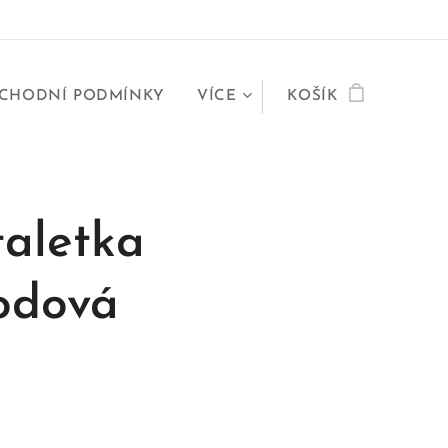
CHODNÍ PODMÍNKY
VÍCE
KOŠÍK
taletka
odová