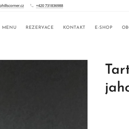
hillscorner.cz
+420 731836988
MENU
REZERVACE
KONTAKT
E-SHOP
OB
Tar
jah