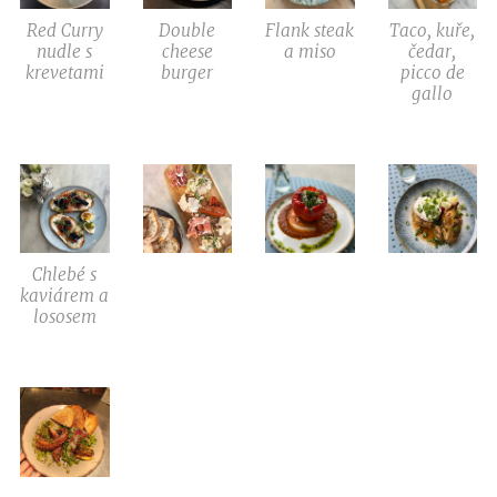
Red Curry
Double
Flank steak
Taco, kuře,
nudle s
cheese
a miso
čedar,
krevetami
burger
picco de
gallo
Chlebé s
kaviárem a
lososem