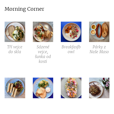
Morning Corner
Tří vejce
Sázené
Breakfasfb
Párky z
do skla
vejce,
owl
Naše Maso
šunka od
kosti