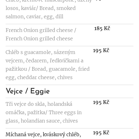
losos, kaviár/ Bread, smoked
salmon, caviar, egg, dill
185 Kč
French Onion grilled cheese /
French Onion grilled cheese
195 Kč
Chléb s guacamole, sázeným
vejcem, čedarem, ředkvičkami a
pažitkou / Bread, guacamole, fried
egg, cheddar cheese, chives
Vejce / Eggie
195 Kč
Tři vejce do skla, holandská
omáčka, pažitka/ Three eggs in
glass, holandian sauce, chives
195 Kč
Míchaná vejce, kváskový chléb,