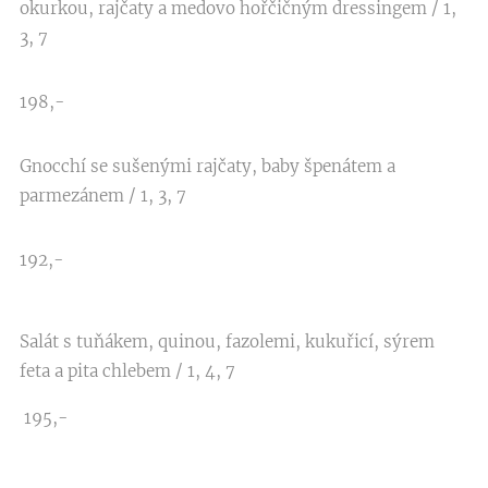
okurkou, rajčaty a medovo hořčičným dressingem / 1,
3, 7
198,-
Gnocchí se sušenými rajčaty, baby špenátem a
parmezánem / 1, 3, 7
192,-
Salát s tuňákem, quinou, fazolemi, kukuřicí, sýrem
feta a pita chlebem / 1, 4, 7
195,-