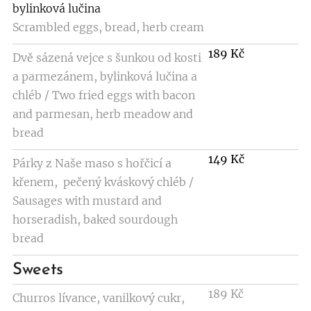
bylinková lučina
Scrambled eggs, bread, herb cream
189 Kč
Dvě sázená vejce s šunkou od kosti
a parmezánem, bylinková lučina a
chléb / Two fried eggs with bacon
and parmesan, herb meadow and
bread
149 K
č
Párky z Naše maso s hořčicí a
křenem, pečený kváskový chléb /
Sausages with mustard and
horseradish, baked sourdough
bread
Sweets
189 Kč
Churros lívance, vanilkový cukr,