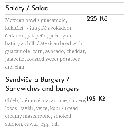
Saláty / Salad
225 Kč
Mexican bowl s guacamole,
kukuřicí,  225 Kč avokádem,
čedarem, jalapeño, pečenými
batáty a chilli / Mexican bowl with
guacamole, corn, avocado, cheddar,
jalapeño, roasted sweet potatoes
and chili
Sendviče a Burgery /
Sandwiches and burgers
195 Kč
Chléb, krémové macarpone, č uzený
losos, kaviár, vejce, kopr / Bread,
creamy mascarpone, smoked
salmon, caviar, egg, dill