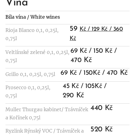
Vína
Bíla vína / White wines
59
Kč / 129 Kč / 360
Rioja Blanco 0,1, 0,25l,
0,75l
Kč
69 Kč / 150 Kč /
Veltlínské zelené 0,1, 0,25l,
Kč
470
0,75l
Kč
69 Kč / 150Kč / 470
Grillo 0,1, 0,25l, 0,75l
45 Kč / 105Kč /
Prosecco 0,1, 0,25l,
Kč
290
0,75l
440 Kč
Muller Thurgau kabinet/ Trávníček
a Kořínek 0,75l
520 Kč
Ryzlink Rýnský VOC / Trávníček a