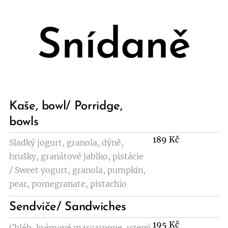
Snídaně
Kaše, bowl/ Porridge,
bowls
189 Kč
Sladký jogurt, granola, dýně,
hrušky, granátové jablko, pistácie
/ Sweet yogurt, granola, pumpkin,
pear, pomegranate, pistachio
Sendviče/ Sandwiches
195 Kč
Chléb, krémové mascarpone, uzený